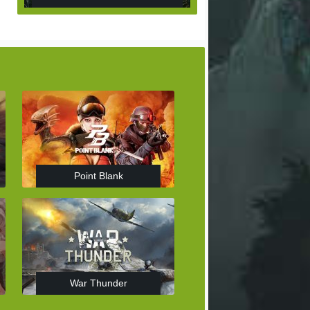
Point Blank
War Thunder