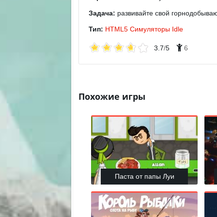
Задача:
развивайте свой горнодобываю
Тип:
HTML5
Симуляторы
Idle
3.7
/
5
6
Похожие игры
Паста от папы Луи