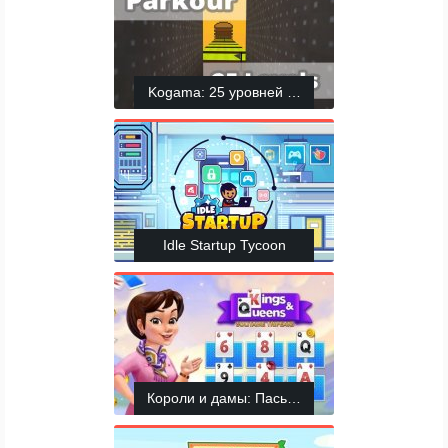
Kogama: 25 уровней паркура
Idle Startup Tycoon
Короли и дамы: Пасьянс Три Пика