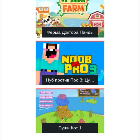
Ферма Доктора Панды
Нуб против Про 3: Цунами любви
Суши Кот 1