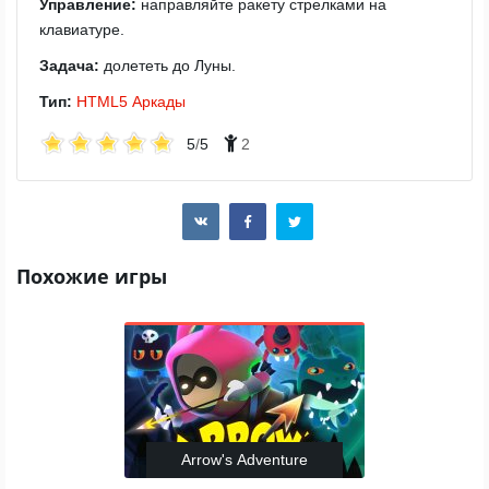
Управление:
направляйте ракету стрелками на
клавиатуре.
Задача:
долететь до Луны.
Тип:
HTML5
Аркады
5
/
5
2
Похожие игры
Arrow's Adventure