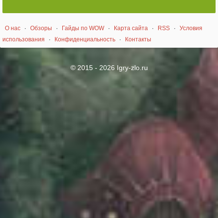
О нас
·
Обзоры
·
Гайды по WOW
·
Карта сайта
·
RSS
·
Условия
использования
·
Конфиденциальность
·
Контакты
© 2015 - 2026 Igry-zlo.ru