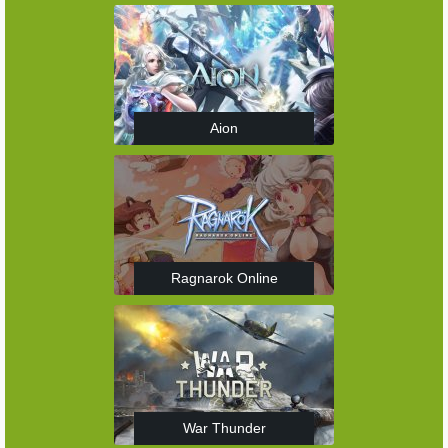
Aion
Ragnarok Online
War Thunder