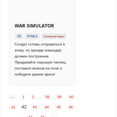
WAR SIMULATOR
3D
HTML5
Симуляторы
Солдат готовы отправиться в
атаку, но прежде командир
должен построение.
Придумайте хорошую тактику,
поставьте воинов на поле и
победите армию врага!
←
1
2
...
38
39
40
42
41
43
44
45
46