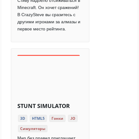
Стиву надоело отсиживаться в
Minecraft. Он хочет сражений!
В CrazySteve вы сразитесь с
другими игроками за алмазы и
первое место рейтинга.
STUNT SIMULATOR
3D
HTML5
Гонки
.IO
Симуляторы
Мир без правил приглашает