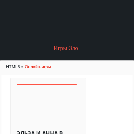
Игры·Зло
HTML5
»
Онлайн-игры
ЭЛЬЗА И АННА В