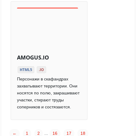
AMOGUS.IO
HTML5
.IO
Персонажи в скафандрах
захватывают территории. Они
носятся по полю, закрашивают
участки, стирают труды
соперников и состязаются.
←
1
2
...
16
17
18