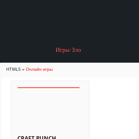
Игры·Зло
HTML5
»
Онлайн-игры
CRAFT PUNCH