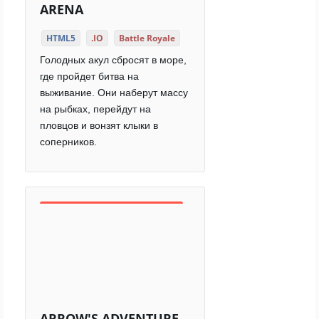
ARENA
HTML5
.IO
Battle Royale
Голодных акул сбросят в море,
где пройдет битва на
выживание. Они наберут массу
на рыбках, перейдут на
пловцов и вонзят клыки в
соперников.
ARROW'S ADVENTURE