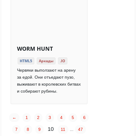
WORM HUNT
HTML5
Аркады
.IO
Червяки выползают на арену
за едой. Они отъедают пузо,
выживают в королевских битвах
и собирают рубины.
←
1
2
3
4
5
6
10
7
8
9
11
...
47