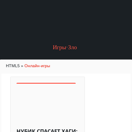
Игры·Зло
HTML5
»
Онлайн-игры
НУБИК СПАСАЕТ ХАГИ: