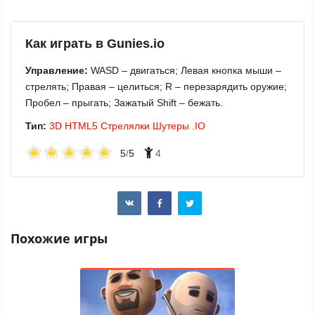
Как играть в Gunies.io
Управление:
WASD – двигаться; Левая кнопка мыши –
стрелять; Правая – целиться; R – перезарядить оружие;
Пробел – прыгать; Зажатый Shift – бежать.
Тип:
3D
HTML5
Стрелялки
Шутеры
.IO
5
/
5
4
Похожие игры