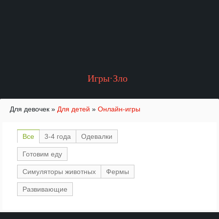
Игры·Зло
Для девочек
»
Для детей
»
Онлайн-игры
Все
3-4 года
Одевалки
Готовим еду
Симуляторы животных
Фермы
Развивающие