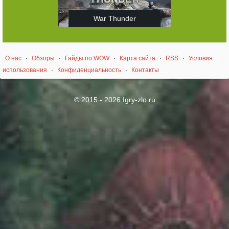
War Thunder
О нас
·
Обзоры
·
Гайды по WOW
·
Карта сайта
·
RSS
·
Условия
использования
·
Конфиденциальность
·
Контакты
© 2015 - 2026 Igry-zlo.ru