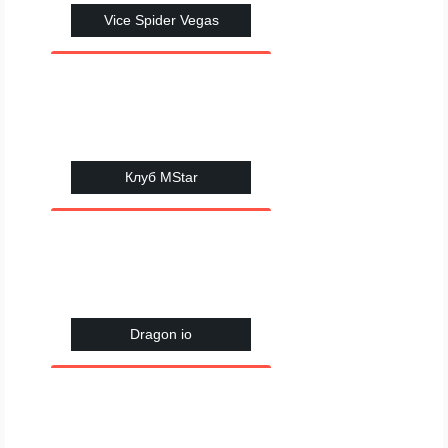
Vice Spider Vegas
Клуб MStar
Dragon io