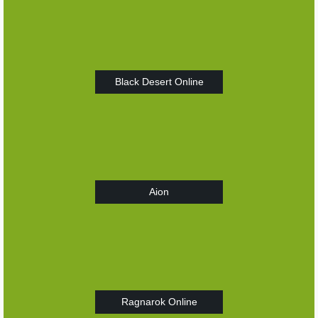
Black Desert Online
Aion
Ragnarok Online