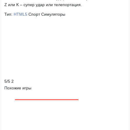
Z или K – супер удар или телепортация.
Тип:
HTML5
Спорт
Симуляторы
5
/
5
2
Похожие игры