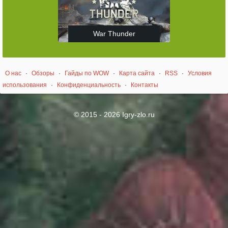
War Thunder
О нас
·
Обзоры
·
Гайды по WOW
·
Карта сайта
·
RSS
·
Условия
использования
·
Конфиденциальность
·
Контакты
© 2015 - 2026 Igry-zlo.ru