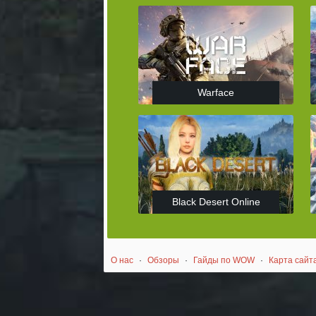
Warface
Black Desert Online
О нас
·
Обзоры
·
Гайды по WOW
·
Карта сайт