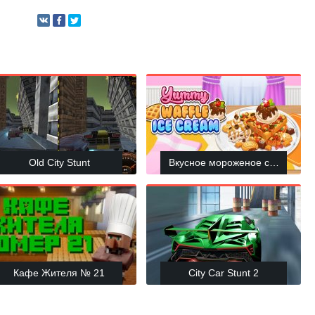
Old City Stunt
Вкусное мороженое с вафлями
рма
Кафе Жителя № 21
City Car Stunt 2