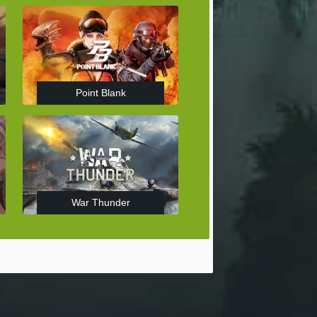
Point Blank
War Thunder