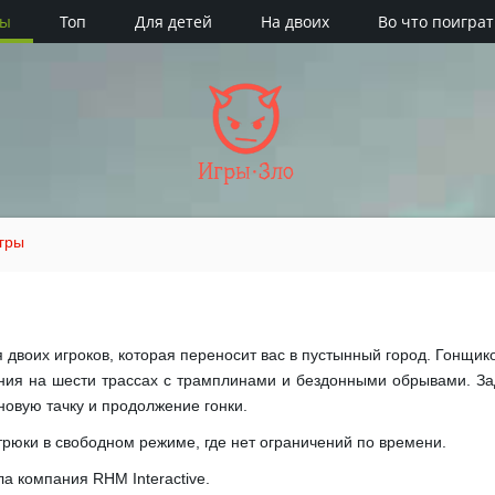
ры
Топ
Для детей
На двоих
Во что поиграт
Игры·Зло
гры
для двоих игроков, которая переносит вас в пустынный город. Гонщи
ния на шести трассах с трамплинами и бездонными обрывами. За
новую тачку и продолжение гонки.
трюки в свободном режиме, где нет ограничений по времени.
а компания RHM Interactive.