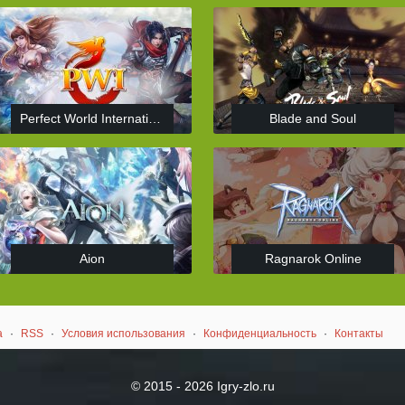
Perfect World International
Blade and Soul
Aion
Ragnarok Online
а
·
RSS
·
Условия использования
·
Конфиденциальность
·
Контакты
© 2015 - 2026 Igry-zlo.ru