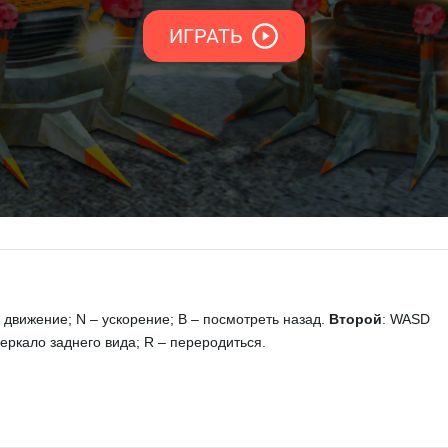
– движение; N – ускорение; B – посмотреть назад.
Второй
: WASD
 зеркало заднего вида; R – переродиться.