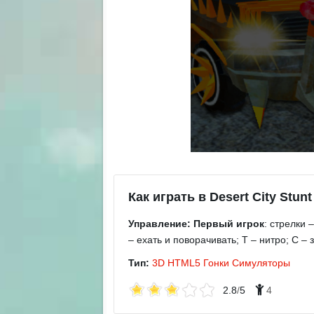
Как играть в Desert City Stunt
Управление:
Первый игрок
: стрелки 
– ехать и поворачивать; T – нитро; C –
Тип:
3D
HTML5
Гонки
Симуляторы
2.8
/
5
4