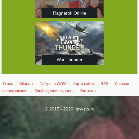
Ragnarok Online
War Thunder
О нас
·
Обзоры
·
Гайды по WOW
·
Карта сайта
·
RSS
·
Условия
использования
·
Конфиденциальность
·
Контакты
© 2015 - 2026 Igry-zlo.ru