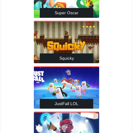
Super Oscar
Squicky
JustFall LOL