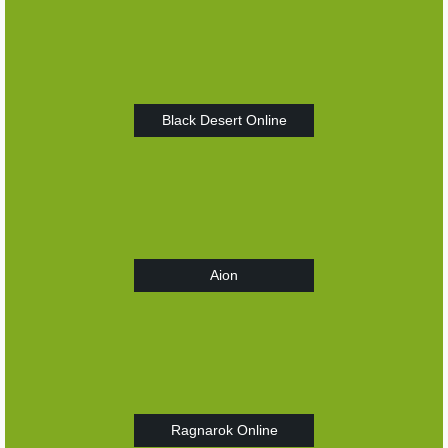
Black Desert Online
Aion
Ragnarok Online