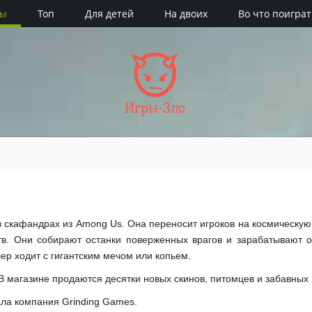
ры
Топ
Для детей
На двоих
Во что поиграт
Игры·Зло
 в скафандрах из Among Us. Она переносит игроков на космическую 
тв. Они собирают останки поверженных врагов и зарабатывают оч
ер ходит с гигантским мечом или копьем.
В магазине продаются десятки новых скинов, питомцев и забавных
ала компания Grinding Games.