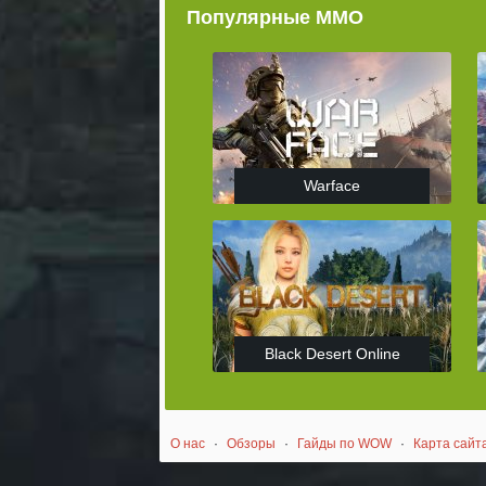
Популярные ММО
Warface
Black Desert Online
О нас
·
Обзоры
·
Гайды по WOW
·
Карта сайт