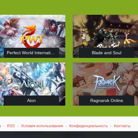
Perfect World International
Blade and Soul
Aion
Ragnarok Online
а
·
RSS
·
Условия использования
·
Конфиденциальность
·
Контакты