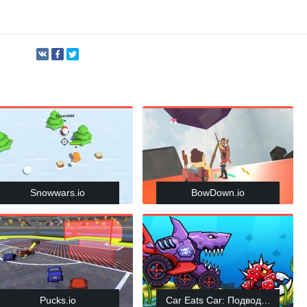
Snowwars.io
BowDown.io
Pucks.io
Car Eats Car: Подводное прик