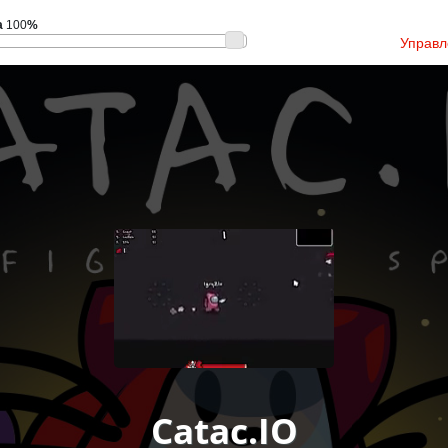
а
100
%
Управл