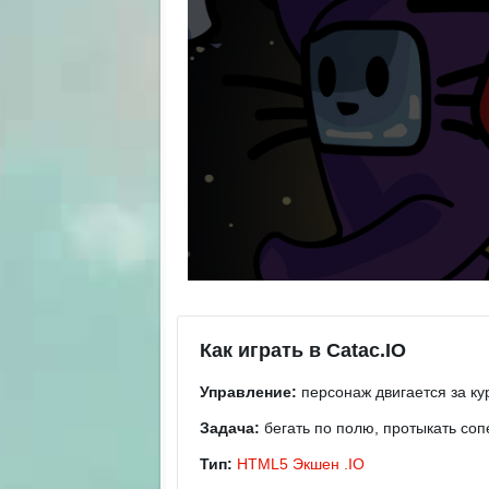
Как играть в Catac.IO
Управление:
персонаж двигается за ку
Задача:
бегать по полю, протыкать со
Тип:
HTML5
Экшен
.IO