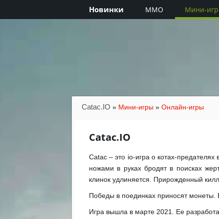
Новинки
MMO
Мини-иг
Catac.IO
»
Мини-игры
»
Онлайн-игры
Catac.IO
Catac – это io-игра о котах-предателях
ножами в руках бродят в поисках жер
клинок удлиняется. Прирожденный килл
Победы в поединках приносят монеты. 
Игра вышла в марте 2021. Ее разработ