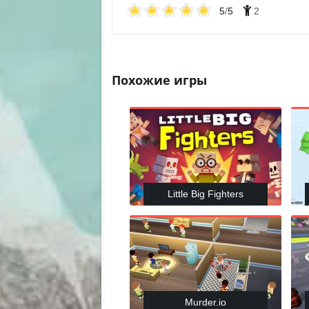
5
/
5
2
Похожие игры
Little Big Fighters
Murder.io