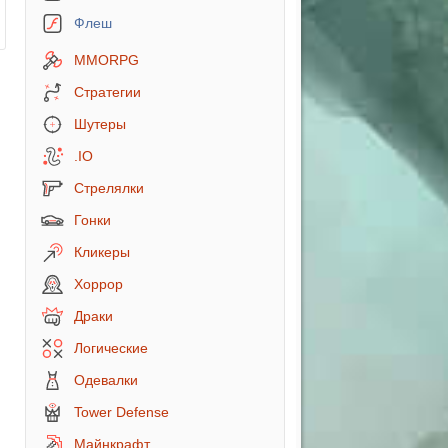
Флеш
MMORPG
Стратегии
Шутеры
.IO
Стрелялки
Гонки
Кликеры
Хоррор
Драки
Логические
Одевалки
Tower Defense
лючение
Майнкрафт