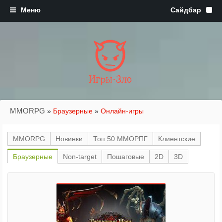
Игры·Зло
MMORPG
»
Браузерные
»
Онлайн-игры
MMORPG
Новинки
Топ 50 ММОРПГ
Клиентские
Браузерные
Non-target
Пошаговые
2D
3D