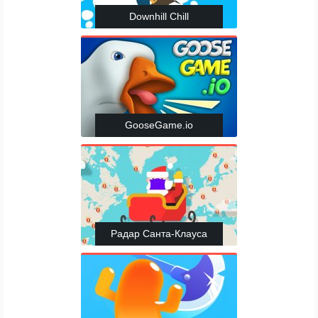
Downhill Chill
GooseGame.io
Радар Санта-Клауса