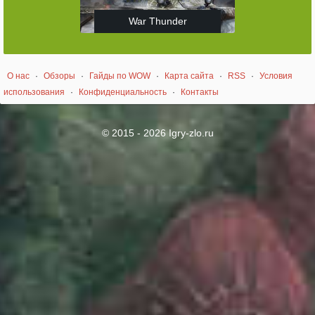
War Thunder
О нас
·
Обзоры
·
Гайды по WOW
·
Карта сайта
·
RSS
·
Условия
использования
·
Конфиденциальность
·
Контакты
© 2015 - 2026 Igry-zlo.ru