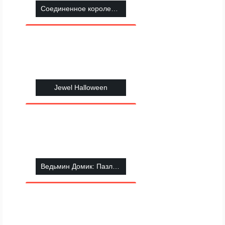
Соединенное королевство
Jewel Halloween
Ведьмин Домик: Пазлы на Хэллоуин