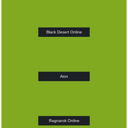
Black Desert Online
Aion
Ragnarok Online