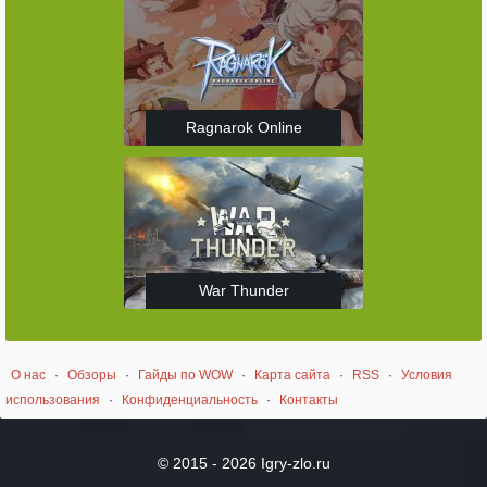
Ragnarok Online
War Thunder
О нас
·
Обзоры
·
Гайды по WOW
·
Карта сайта
·
RSS
·
Условия
использования
·
Конфиденциальность
·
Контакты
© 2015 - 2026 Igry-zlo.ru