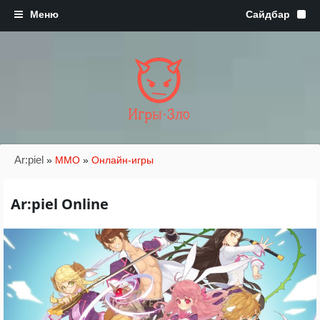
Игры·Зло
Ar:piel
»
MMO
»
Онлайн-игры
Ar:piel Online