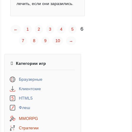
лечить, если они заразились.
6
←
1
2
3
4
5
7
8
9
10
→
Категории игр
Браузерные
Клиентские
HTML5
Флеш
MMORPG
Стратегии