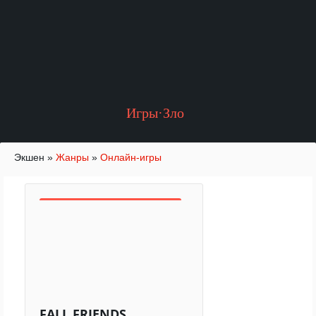
Игры·Зло
Экшен
»
Жанры
»
Онлайн-игры
FALL FRIENDS