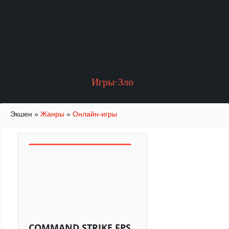
Игры·Зло
Экшен
»
Жанры
»
Онлайн-игры
COMMAND STRIKE FPS