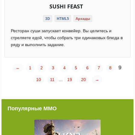
SUSHI FEAST
3D
HTML5
Аркады
Ресторан суши запускает конвейер. Вы целитесь и
стреляете едой, чтобы собрать три одинаковых блюда в
ряду и выполнить задание.
9
←
1
2
3
4
5
6
7
8
10
11
...
19
20
→
Популярные ММО