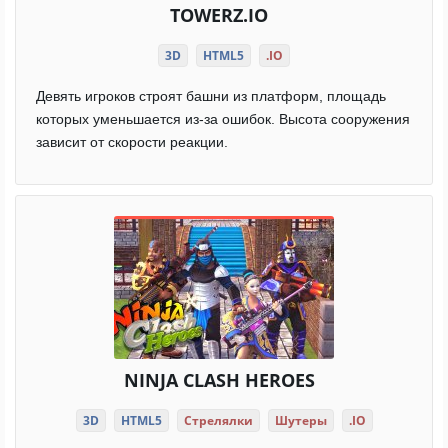
TOWERZ.IO
3D
HTML5
.IO
Девять игроков строят башни из платформ, площадь
которых уменьшается из-за ошибок. Высота сооружения
зависит от скорости реакции.
NINJA CLASH HEROES
3D
HTML5
Стрелялки
Шутеры
.IO