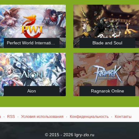
Perfect World International
Blade and Soul
Aion
Ragnarok Online
а
·
RSS
·
Условия использования
·
Конфиденциальность
·
Контакты
© 2015 - 2026 Igry-zlo.ru