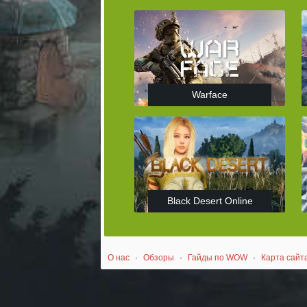
Warface
Black Desert Online
О нас
·
Обзоры
·
Гайды по WOW
·
Карта сайт