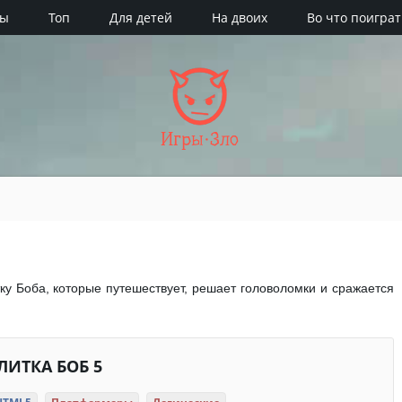
ры
Топ
Для детей
На двоих
Во что поиграт
Игры·Зло
ку Боба, которые путешествует, решает головоломки и сражается
ЛИТКА БОБ 5