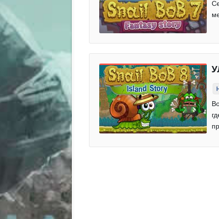
Се
ме
У
Во
гд
пр