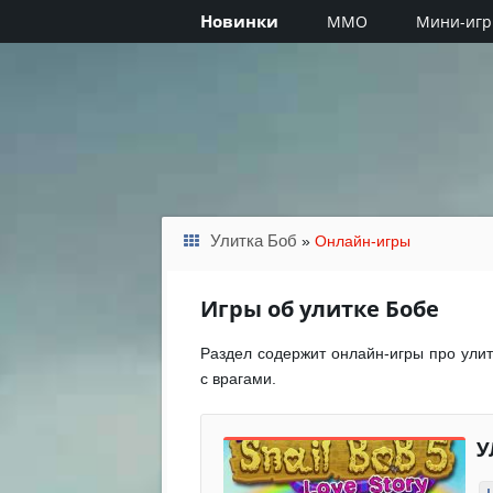
Новинки
MMO
Мини-иг
Улитка Боб
»
Онлайн-игры
Игры об улитке Бобе
Раздел содержит онлайн-игры про улит
с врагами.
У