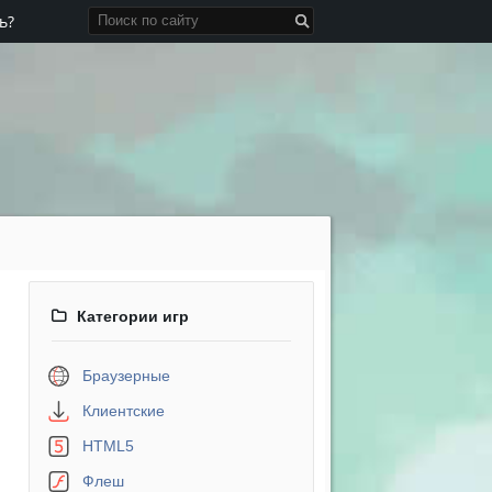
ь?
Категории игр
Браузерные
Клиентские
HTML5
Флеш