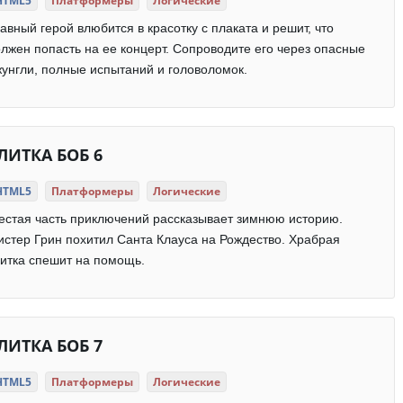
HTML5
Платформеры
Логические
авный герой влюбится в красотку с плаката и решит, что
лжен попасть на ее концерт. Сопроводите его через опасные
унгли, полные испытаний и головоломок.
ЛИТКА БОБ 6
HTML5
Платформеры
Логические
стая часть приключений рассказывает зимнюю историю.
стер Грин похитил Санта Клауса на Рождество. Храбрая
итка спешит на помощь.
ЛИТКА БОБ 7
HTML5
Платформеры
Логические