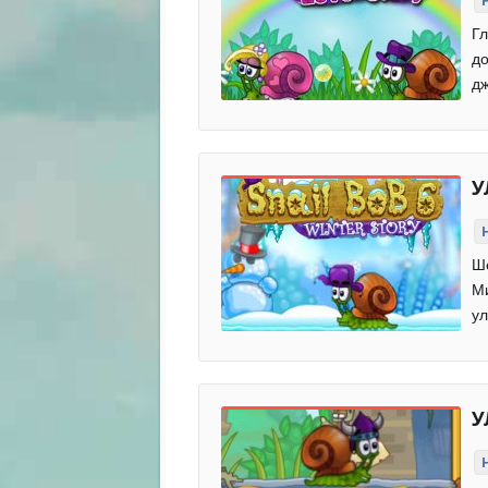
Гл
до
дж
У
Ше
Ми
ул
У