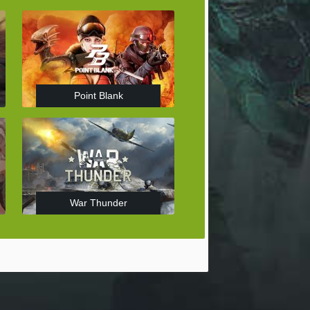
Point Blank
War Thunder