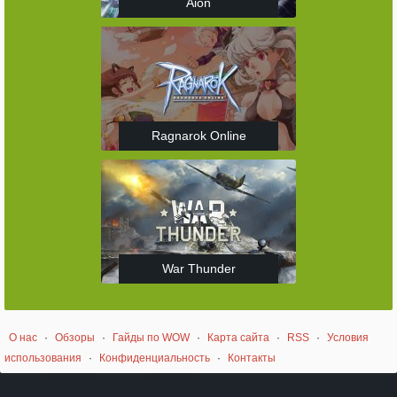
Aion
Ragnarok Online
War Thunder
О нас
·
Обзоры
·
Гайды по WOW
·
Карта сайта
·
RSS
·
Условия
использования
·
Конфиденциальность
·
Контакты