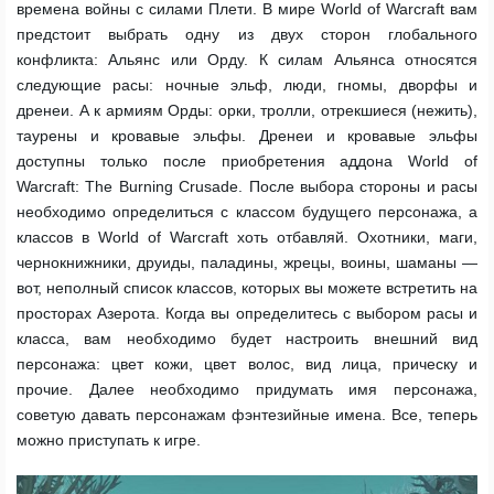
времена войны с силами Плети. В мире World of Warcraft вам
предстоит выбрать одну из двух сторон глобального
конфликта: Альянс или Орду. К силам Альянса относятся
следующие расы: ночные эльф, люди, гномы, дворфы и
дренеи. А к армиям Орды: орки, тролли, отрекшиеся (нежить),
таурены и кровавые эльфы. Дренеи и кровавые эльфы
доступны только после приобретения аддона World of
Warcraft: The Burning Crusade. После выбора стороны и расы
необходимо определиться с классом будущего персонажа, а
классов в World of Warcraft хоть отбавляй. Охотники, маги,
чернокнижники, друиды, паладины, жрецы, воины, шаманы —
вот, неполный список классов, которых вы можете встретить на
просторах Азерота. Когда вы определитесь с выбором расы и
класса, вам необходимо будет настроить внешний вид
персонажа: цвет кожи, цвет волос, вид лица, прическу и
прочие. Далее необходимо придумать имя персонажа,
советую давать персонажам фэнтезийные имена. Все, теперь
можно приступать к игре.