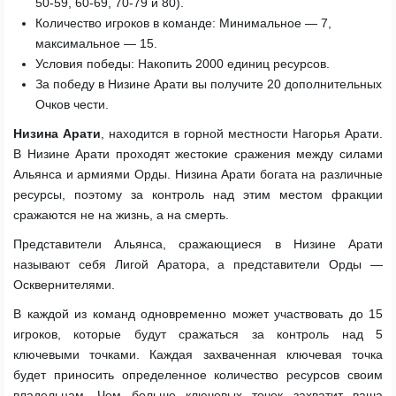
50-59, 60-69, 70-79 и 80).
Количество игроков в команде: Минимальное — 7,
максимальное — 15.
Условия победы: Накопить 2000 единиц ресурсов.
За победу в Низине Арати вы получите 20 дополнительных
Очков чести.
Низина Арати
, находится в горной местности Нагорья Арати.
В Низине Арати проходят жестокие сражения между силами
Альянса и армиями Орды. Низина Арати богата на различные
ресурсы, поэтому за контроль над этим местом фракции
сражаются не на жизнь, а на смерть.
Представители Альянса, сражающиеся в Низине Арати
называют себя Лигой Аратора, а представители Орды —
Осквернителями.
В каждой из команд одновременно может участвовать до 15
игроков, которые будут сражаться за контроль над 5
ключевыми точками. Каждая захваченная ключевая точка
будет приносить определенное количество ресурсов своим
владельцам. Чем больше ключевых точек захватит ваша