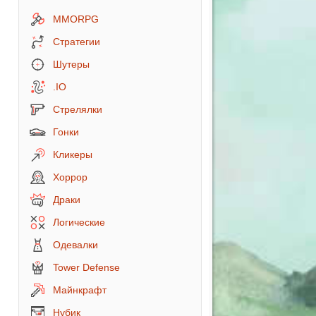
MMORPG
Стратегии
Шутеры
.IO
Стрелялки
Гонки
Кликеры
Хоррор
Драки
Логические
Одевалки
Tower Defense
Майнкрафт
Нубик