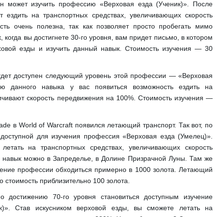
 он может изучить профессию «Верховая езда (Ученик)». После
т ездить на транспортных средствах, увеличивающих скорость
ть очень полезна, так как позволяет просто пробегать мимо
к, когда вы достигнете 30-го уровня, вам придет письмо, в котором
ховой езды и изучить данный навык. Стоимость изучения — 30
удет доступен следующий уровень этой профессии — «Верховая
ию данного навыка у вас появиться возможность ездить на
личивают скорость передвижения на 100%. Стоимость изучения —
de в World of Warcraft появился летающий транспорт. Так вот, по
 доступной для изучения профессия «Верховая езда (Умелец)».
 летать на транспортных средствах, увеличивающих скорость
 навык можно в Запределье, в Долине Призрачной Луны. Там же
чение профессии обходиться примерно в 1000 золота. Летающий
о стоимость приблизительно 100 золота.
По достижению 70-го уровня становиться доступным изучение
к)». Став искусником верховой езды, вы сможете летать на