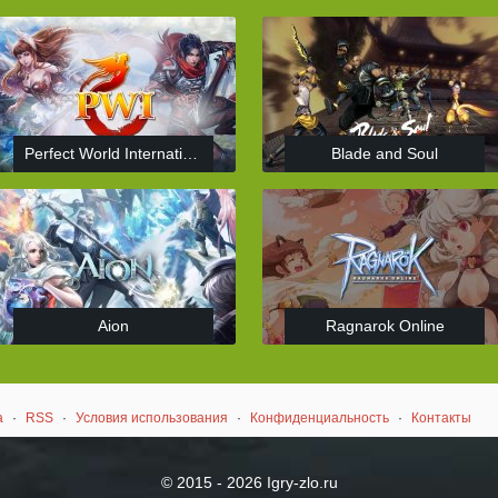
Perfect World International
Blade and Soul
Aion
Ragnarok Online
а
·
RSS
·
Условия использования
·
Конфиденциальность
·
Контакты
© 2015 - 2026 Igry-zlo.ru