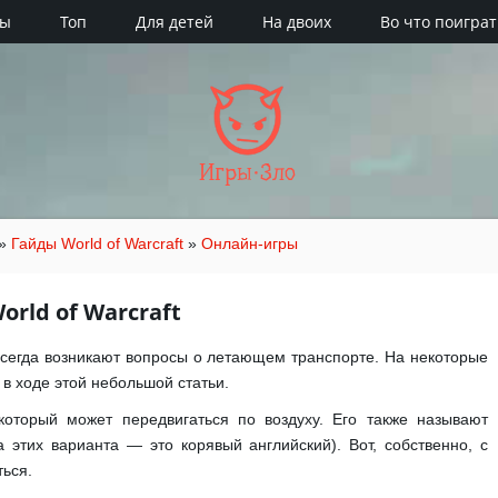
ры
Топ
Для детей
На двоих
Во что поиграт
Игры·Зло
»
Гайды World of Warcraft
»
Онлайн-игры
rld of Warcraft
 всегда возникают вопросы о летающем транспорте. На некоторые
 в ходе этой небольшой статьи.
оторый может передвигаться по воздуху. Его также называют
этих варианта — это корявый английский). Вот, собственно, с
ься.