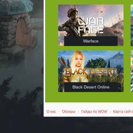
Warface
Black Desert Online
О нас
·
Обзоры
·
Гайды по WOW
·
Карта сайт