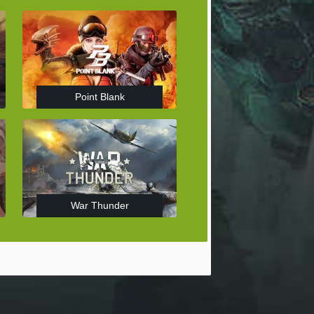
Point Blank
War Thunder