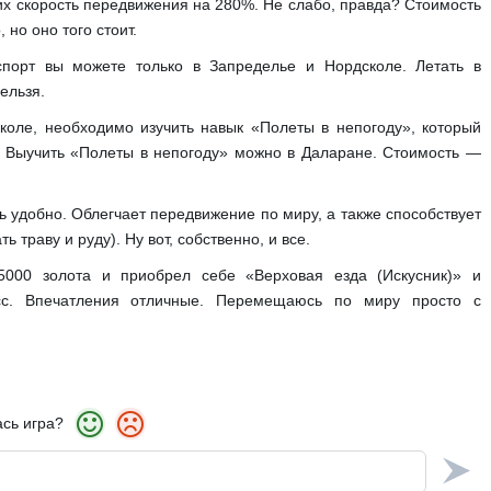
х скорость передвижения на 280%. Не слабо, правда? Стоимость
 но оно того стоит.
спорт вы можете только в Запределье и Нордсколе. Летать в
ельзя.
сколе, необходимо изучить навык «Полеты в непогоду», который
я. Выучить «Полеты в непогоду» можно в Даларане. Стоимость —
ь удобно. Облегчает передвижение по миру, а также способствует
ь траву и руду). Ну вот, собственно, и все.
 5000 золота и приобрел себе «Верховая езда (Искусник)» и
с. Впечатления отличные. Перемещаюсь по миру просто с
сь игра?