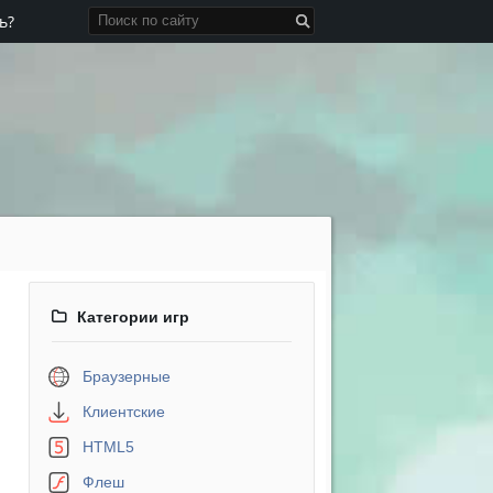
ь?
Категории игр
Браузерные
Клиентские
HTML5
Флеш